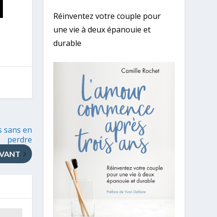
Réinventez votre couple pour
une vie à deux épanouie et
durable
s sans en
perdre
IVANT