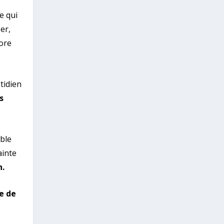
e qui
er,
ore
tidien
s
ible
ainte
n.
e de