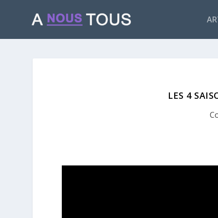
AR
LES 4 SAIS
Co