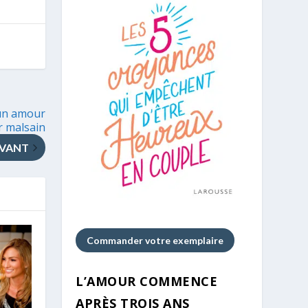
 un amour
r malsain
IVANT
Commander votre exemplaire
L’AMOUR COMMENCE
APRÈS TROIS ANS