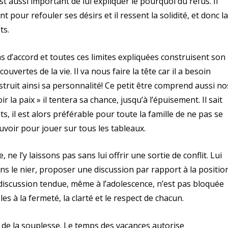
t aussi important de lui expliquer le pourquoi du refus. Il
pour refouler ses désirs et il ressent la solidité, et donc l
ts.
as d’accord et toutes ces limites expliquées construisent son
vertes de la vie. Il va nous faire la tête car il a besoin
nstruit ainsi sa personnalité! Ce petit être comprend aussi no
r la paix » il tentera sa chance, jusqu’à l’épuisement. Il sait
s, il est alors préférable pour toute la famille de ne pas se
ouvoir pour jouer sur tous les tableaux.
 ne l’y laissons pas sans lui offrir une sortie de conflit. Lui
ns le nier, proposer une discussion par rapport à la positio
a discussion tendue, même à l’adolescence, n’est pas bloquée
s à la fermeté, la clarté et le respect de chacun.
i de la souplesse. Le temps des vacances autorise