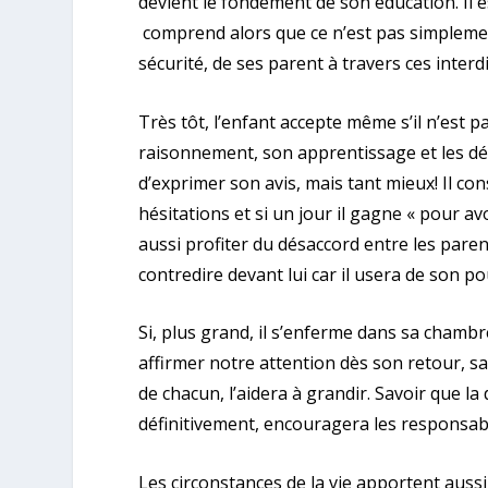
devient le fondement de son éducation. Il es
comprend alors que ce n’est pas simplement 
sécurité, de ses parent à travers ces interdi
Très tôt, l’enfant accepte même s’il n’est p
raisonnement, son apprentissage et les décou
d’exprimer son avis, mais tant mieux! Il co
hésitations et si un jour il gagne « pour avoi
aussi profiter du désaccord entre les parent
contredire devant lui car il usera de son p
Si, plus grand, il s’enferme dans sa chambre,
affirmer notre attention dès son retour, sa
de chacun, l’aidera à grandir. Savoir que l
définitivement, encouragera les responsable
Les circonstances de la vie apportent auss