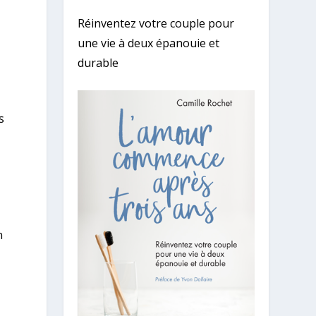
a
Réinventez votre couple pour
une vie à deux épanouie et
durable
s
n