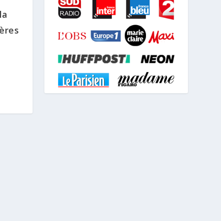
la
rères