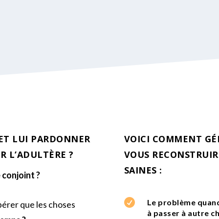
ET LUI PARDONNER
VOICI COMMENT GÉR
R L’ADULTÈRE ?
VOUS RECONSTRUIRE
SAINES :
 conjoint ?

Le problème quand 
pérer que les choses
à passer à autre c