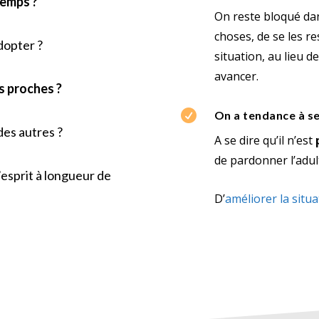
temps ?
On reste bloqué dan
choses, de se les 
dopter ?
situation, au lieu 
avancer.
s proches ?

On a tendance à se
des autres ?
A se dire qu’il n’est
p
de pardonner l’adul
’esprit à longueur de
D’
améliorer la situa